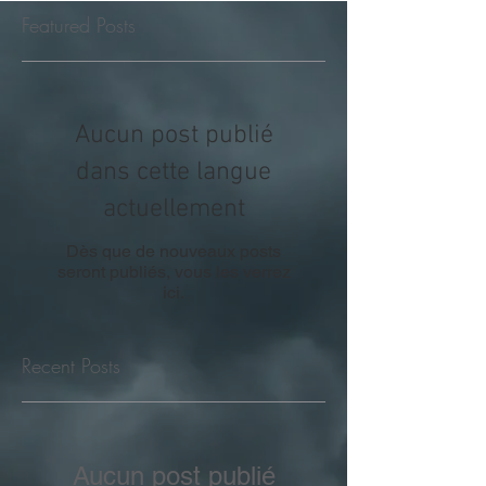
Featured Posts
Aucun post publié
dans cette langue
actuellement
Dès que de nouveaux posts
seront publiés, vous les verrez
ici.
Recent Posts
Aucun post publié